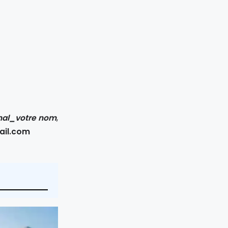
nal_votre nom
,
il.com