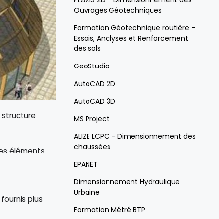
PLAXIS 2D - Dimensionnement des
Ouvrages Géotechniques
Formation Géotechnique routière -
Essais, Analyses et Renforcement
des sols
GeoStudio
AutoCAD 2D
AutoCAD 3D
e structure
MS Project
ALIZE LCPC - Dimensionnement des
chaussées
des éléments
EPANET
Dimensionnement Hydraulique
Urbaine
 fournis plus
Formation Métré BTP