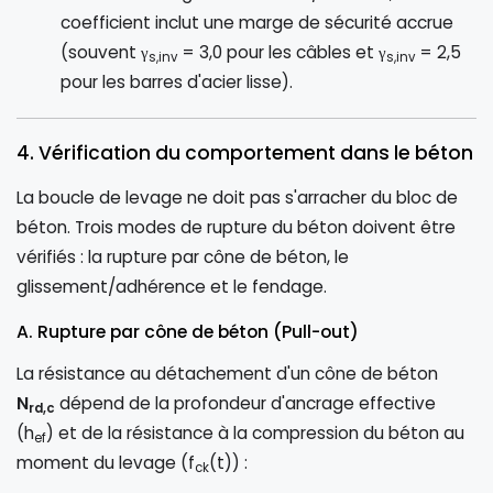
coefficient inclut une marge de sécurité accrue
(souvent γ
= 3,0 pour les câbles et γ
= 2,5
s,inv
s,inv
pour les barres d'acier lisse).
4. Vérification du comportement dans le béton
La boucle de levage ne doit pas s'arracher du bloc de
béton. Trois modes de rupture du béton doivent être
vérifiés : la rupture par cône de béton, le
glissement/adhérence et le fendage.
A. Rupture par cône de béton (Pull-out)
La résistance au détachement d'un cône de béton
N
dépend de la profondeur d'ancrage effective
rd,c
(h
) et de la résistance à la compression du béton au
ef
moment du levage (f
(t)) :
ck