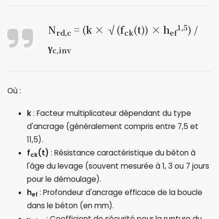
1,5
N
= (k × √(f
(t)) × h
) /
rd,c
ck
ef
γ
c,inv
Où :
k
: Facteur multiplicateur dépendant du type
d'ancrage (généralement compris entre 7,5 et
11,5).
f
(t)
: Résistance caractéristique du béton à
ck
l'âge du levage (souvent mesurée à 1, 3 ou 7 jours
pour le démoulage).
h
: Profondeur d'ancrage efficace de la boucle
ef
dans le béton (en mm).
γ
: Coefficient de sécurité pour la rupture du