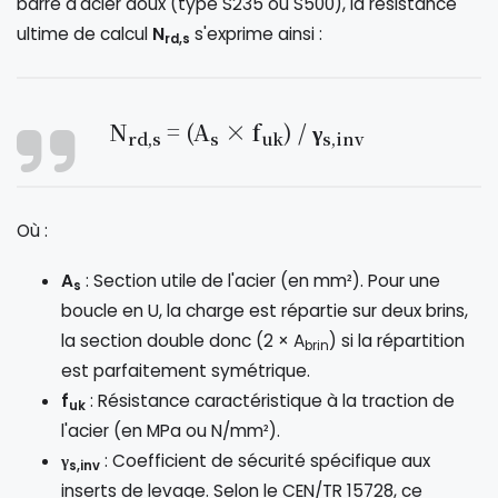
barre d'acier doux (type S235 ou S500), la résistance
ultime de calcul
N
s'exprime ainsi :
rd,s
N
= (A
× f
) / γ
rd,s
s
uk
s,inv
Où :
A
: Section utile de l'acier (en mm²). Pour une
s
boucle en U, la charge est répartie sur deux brins,
la section double donc (2 × A
) si la répartition
brin
est parfaitement symétrique.
f
: Résistance caractéristique à la traction de
uk
l'acier (en MPa ou N/mm²).
γ
: Coefficient de sécurité spécifique aux
s,inv
inserts de levage. Selon le CEN/TR 15728, ce