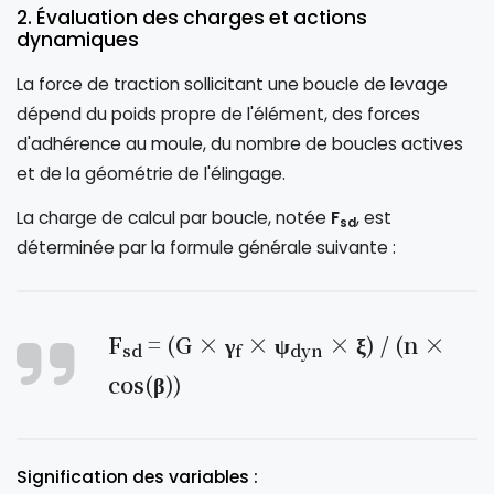
2. Évaluation des charges et actions
dynamiques
La force de traction sollicitant une boucle de levage
dépend du poids propre de l'élément, des forces
d'adhérence au moule, du nombre de boucles actives
et de la géométrie de l'élingage.
La charge de calcul par boucle, notée
F
, est
sd
déterminée par la formule générale suivante :
F
= (G × γ
× ψ
× ξ) / (n ×
sd
f
dyn
cos(β))
Signification des variables :