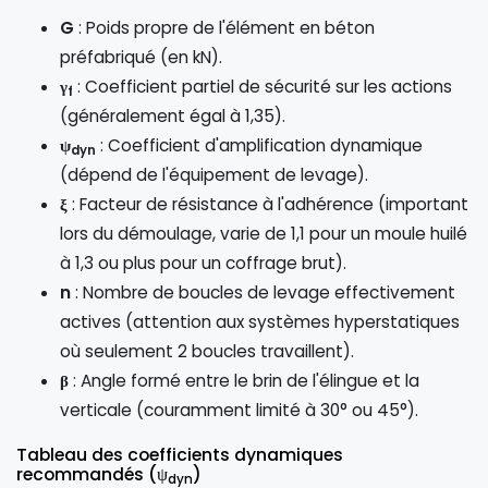
G
: Poids propre de l'élément en béton
préfabriqué (en kN).
γ
: Coefficient partiel de sécurité sur les actions
f
(généralement égal à 1,35).
ψ
: Coefficient d'amplification dynamique
dyn
(dépend de l'équipement de levage).
ξ
: Facteur de résistance à l'adhérence (important
lors du démoulage, varie de 1,1 pour un moule huilé
à 1,3 ou plus pour un coffrage brut).
n
: Nombre de boucles de levage effectivement
actives (attention aux systèmes hyperstatiques
où seulement 2 boucles travaillent).
β
: Angle formé entre le brin de l'élingue et la
verticale (couramment limité à 30° ou 45°).
Tableau des coefficients dynamiques
recommandés (ψ
)
dyn