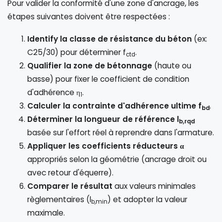
Pour valider la conformité d'une zone d'ancrage, les
étapes suivantes doivent être respectées :
Identify la classe de résistance du béton
(ex:
C25/30) pour déterminer f
.
ctd
Qualifier la zone de bétonnage
(haute ou
basse) pour fixer le coefficient de condition
d'adhérence η
.
1
Calculer la contrainte d'adhérence ultime f
.
bd
Déterminer la longueur de référence l
b,rqd
basée sur l'effort réel à reprendre dans l'armature.
Appliquer les coefficients réducteurs α
appropriés selon la géométrie (ancrage droit ou
avec retour d'équerre).
Comparer le résultat
aux valeurs minimales
règlementaires (l
) et adopter la valeur
b,min
maximale.