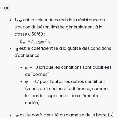
Où :
f
est la valeur de calcul de la résistance en
ctd
traction du béton, limitée généralement à la
classe C50/60 :
f
= f
/ γ
ctd
ctk,0,05
c
η
est le coefficient lié à la qualité des conditions
1
d'adhérence :
η
= 1,0 lorsque les conditions sont qualifiées
1
de "bonnes".
η
= 0,7 pour toutes les autres conditions
1
(zones de "médiocre" adhérence, comme
les parties supérieures des éléments
coulés).
η
est le coefficient lié au diamètre de la barre (φ)
2