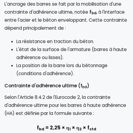
L'ancrage des barres se fait par la mobilisation d'une
contrainte d'adhérence ultime, notée
f
, à l'interface
bd
entre l'acier et le béton enveloppant. Cette contrainte
dépend principalement de :
La résistance en traction du béton.
L'état de la surface de l'armature (barres à haute
adhérence ou lisses).
La position de la barre lors du bétonnage
(conditions d'adhérence).
Contrainte d'adhérence ultime (f
)
bd
Selon l'Article 8.4.2 de l'Eurocode 2, la contrainte
d'adhérence ultime pour les barres à haute adhérence
(HA) est définie par la formule suivante :
f
= 2,25 × η
× η
× f
bd
1
2
ctd