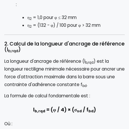
:
η
= 1,0 pour φ ≤ 32 mm
2
η
= (132 - φ) / 100 pour φ > 32 mm
2
2. Calcul de la longueur d'ancrage de référence
(l
)
b,rqd
La longueur d'ancrage de référence (l
) est la
b,rqd
longueur rectiligne minimale nécessaire pour ancrer une
force d'attraction maximale dans la barre sous une
contrainte d'adhérence constante f
.
bd
La formule de calcul fondamentale est :
l
= (φ / 4) × (σ
/ f
)
b,rqd
sd
bd
Où :