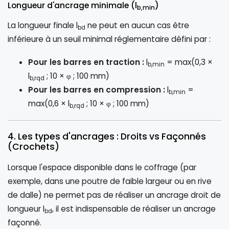
Longueur d'ancrage minimale (l
)
b,min
La longueur finale l
ne peut en aucun cas être
bd
inférieure à un seuil minimal réglementaire défini par :
Pour les barres en traction :
l
= max(0,3 ×
b,min
l
; 10 × φ ; 100 mm)
b,rqd
Pour les barres en compression :
l
=
b,min
max(0,6 × l
; 10 × φ ; 100 mm)
b,rqd
4. Les types d'ancrages : Droits vs Façonnés
(Crochets)
Lorsque l'espace disponible dans le coffrage (par
exemple, dans une poutre de faible largeur ou en rive
de dalle) ne permet pas de réaliser un ancrage droit de
longueur l
, il est indispensable de réaliser un ancrage
bd
façonné.