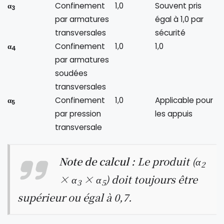
α
Confinement
1,0
Souvent pris
3
par armatures
égal à 1,0 par
transversales
sécurité
α
Confinement
1,0
1,0
4
par armatures
soudées
transversales
α
Confinement
1,0
Applicable pour
5
par pression
les appuis
transversale
Note de calcul :
Le produit (α
2
× α
× α
) doit toujours être
3
5
supérieur ou égal à 0,7.