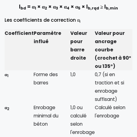
l
= α
× α
× α
× α
× α
× l
≥ l
bd
1
2
3
4
5
b,rqd
b,min
Les coefficients de correction α
i
Coefficient
Paramètre
Valeur
Valeur pour
influé
pour
ancrage
barre
courbe
droite
(crochet à 90°
ou 135°)
α
Forme des
1,0
0,7 (si en
1
barres
traction et si
enrobage
suffisant)
α
Enrobage
1,0 ou
Calculé selon
2
minimal du
calculé
l'enrobage
béton
selon
l'enrobage