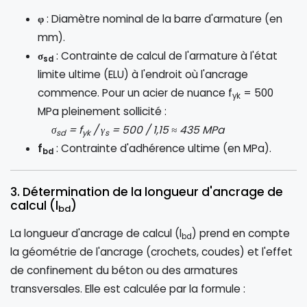
φ
: Diamètre nominal de la barre d'armature (en
mm).
σ
: Contrainte de calcul de l'armature à l'état
sd
limite ultime (ELU) à l'endroit où l'ancrage
commence. Pour un acier de nuance f
= 500
yk
MPa pleinement sollicité :
σ
= f
/ γ
= 500 / 1,15 ≈ 435 MPa
sd
yk
s
f
: Contrainte d'adhérence ultime (en MPa).
bd
3. Détermination de la longueur d'ancrage de
calcul (l
)
bd
La longueur d'ancrage de calcul (l
) prend en compte
bd
la géométrie de l'ancrage (crochets, coudes) et l'effet
de confinement du béton ou des armatures
transversales. Elle est calculée par la formule :