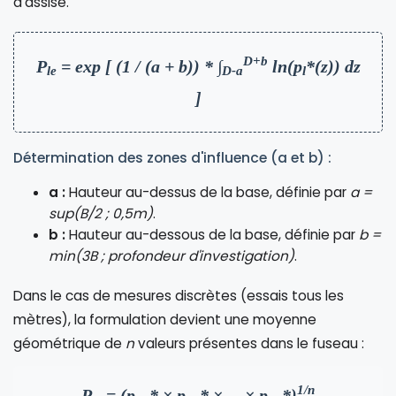
d'assise.
D+b
P
= exp [ (1 / (a + b)) * ∫
ln(p
*(z)) dz
le
D-a
l
]
Détermination des zones d'influence (a et b) :
a :
Hauteur au-dessus de la base, définie par
a =
sup(B/2 ; 0,5m)
.
b :
Hauteur au-dessous de la base, définie par
b =
min(3B ; profondeur d'investigation)
.
Dans le cas de mesures discrètes (essais tous les
mètres), la formulation devient une moyenne
géométrique de
n
valeurs présentes dans le fuseau :
1/n
P
= (p
* × p
* × ... × p
*)