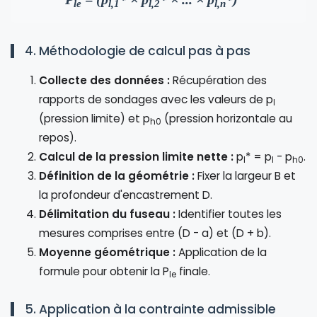
le
l,1
l,2
l,n
4. Méthodologie de calcul pas à pas
Collecte des données :
Récupération des
rapports de sondages avec les valeurs de p
l
(pression limite) et p
(pression horizontale au
h0
repos).
Calcul de la pression limite nette :
p
* = p
- p
.
l
l
h0
Définition de la géométrie :
Fixer la largeur B et
la profondeur d'encastrement D.
Délimitation du fuseau :
Identifier toutes les
mesures comprises entre (D - a) et (D + b).
Moyenne géométrique :
Application de la
formule pour obtenir la P
finale.
le
5. Application à la contrainte admissible