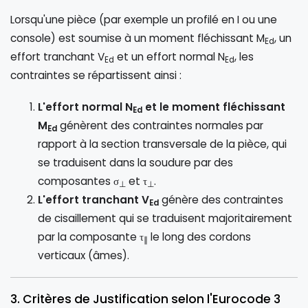
Lorsqu'une pièce (par exemple un profilé en I ou une
console) est soumise à un moment fléchissant M
, un
Ed
effort tranchant V
et un effort normal N
, les
Ed
Ed
contraintes se répartissent ainsi :
L'effort normal N
et le moment fléchissant
Ed
M
génèrent des contraintes normales par
Ed
rapport à la section transversale de la pièce, qui
se traduisent dans la soudure par des
composantes σ
et τ
.
⊥
⊥
L'effort tranchant V
génère des contraintes
Ed
de cisaillement qui se traduisent majoritairement
par la composante τ
le long des cordons
∥
verticaux (âmes).
3. Critères de Justification selon l'Eurocode 3