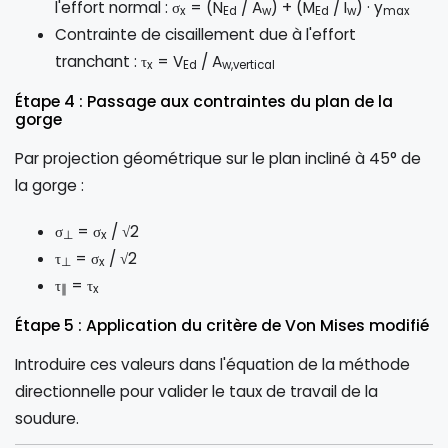
l'effort normal : σ
= (N
/ A
) + (M
/ I
) · y
x
Ed
w
Ed
w
max
Contrainte de cisaillement due à l'effort
tranchant : τ
= V
/ A
x
Ed
w,vertical
Étape 4 : Passage aux contraintes du plan de la
gorge
Par projection géométrique sur le plan incliné à 45° de
la gorge :
σ
= σ
/ √2
⊥
x
τ
= σ
/ √2
⊥
x
τ
= τ
∥
x
Étape 5 : Application du critère de Von Mises modifié
Introduire ces valeurs dans l'équation de la méthode
directionnelle pour valider le taux de travail de la
soudure.