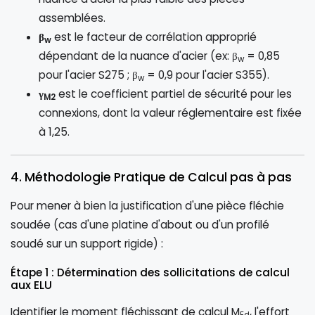
assemblées.
β
est le facteur de corrélation approprié
w
dépendant de la nuance d'acier (ex: β
= 0,85
w
pour l'acier S275 ; β
= 0,9 pour l'acier S355).
w
γ
est le coefficient partiel de sécurité pour les
M2
connexions, dont la valeur réglementaire est fixée
à 1,25.
4. Méthodologie Pratique de Calcul pas à pas
Pour mener à bien la justification d'une pièce fléchie
soudée (cas d'une platine d'about ou d'un profilé
soudé sur un support rigide) :
Étape 1 : Détermination des sollicitations de calcul
aux ELU
Identifier le moment fléchissant de calcul M
, l'effort