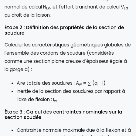
Ed
normal de calcul N
, et l'effort tranchant de calcul V
Ed
Ed
au droit de la liaison.
Étape 2 : Définition des propriétés de la section de
soudure
Calculer les caractéristiques géométriques globales de
l'ensemble des cordons de soudure (considérés
comme une section plane creuse d'épaisseur égale à
la gorge a) :
Aire totale des soudures : A
= ∑ (a
· l
)
w
i
i
Inertie de la section des soudures par rapport à
l'axe de flexion : I
w
Étape 3 : Calcul des contraintes nominales sur la
section soudée
Contrainte normale maximale due à la flexion et à