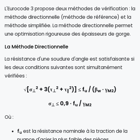
L'Eurocode 3 propose deux méthodes de vérification : la
méthode directionnelle (méthode de référence) et la
méthode simplifiée. La méthode directionnelle permet
une optimisation rigoureuse des épaisseurs de gorge.
La Méthode Directionnelle
La résistance d'une soudure d'angle est satisfaisante si
les deux conditions suivantes sont simultanément
vérifiées :
2
2
2
√[σ
+ 3(τ
+ τ
)] ≤ f
/ (β
· γ
)
⊥
⊥
∥
u
w
M2
σ
≤ 0,9 · f
/ γ
⊥
u
M2
Où :
f
est la résistance nominale à la traction de la
u
nuance d'acier la plus faible des pièces