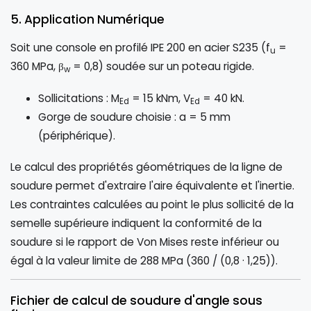
5. Application Numérique
Soit une console en profilé IPE 200 en acier S235 (f
=
u
360 MPa, β
= 0,8) soudée sur un poteau rigide.
w
Sollicitations : M
= 15 kNm, V
= 40 kN.
Ed
Ed
Gorge de soudure choisie : a = 5 mm
(périphérique).
Le calcul des propriétés géométriques de la ligne de
soudure permet d'extraire l'aire équivalente et l'inertie.
Les contraintes calculées au point le plus sollicité de la
semelle supérieure indiquent la conformité de la
soudure si le rapport de Von Mises reste inférieur ou
égal à la valeur limite de 288 MPa (360 / (0,8 · 1,25)).
Fichier de calcul de soudure d'angle sous