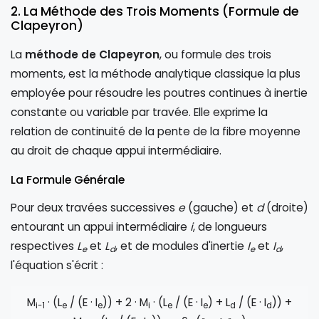
2. La Méthode des Trois Moments (Formule de
Clapeyron)
La
méthode de Clapeyron
, ou formule des trois
moments, est la méthode analytique classique la plus
employée pour résoudre les poutres continues à inertie
constante ou variable par travée. Elle exprime la
relation de continuité de la pente de la fibre moyenne
au droit de chaque appui intermédiaire.
La Formule Générale
Pour deux travées successives
e
(gauche) et
d
(droite)
entourant un appui intermédiaire
i
, de longueurs
respectives
L
et
L
, et de modules d'inertie
I
et
I
,
e
d
e
d
l'équation s'écrit :
M
· (L
/ (E · I
)) + 2 · M
· (L
/ (E · I
) + L
/ (E · I
)) +
i-1
e
e
i
e
e
d
d