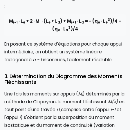
:
3
M
· L
+ 2 · M
· (L
+ L
) + M
· L
= - (q
· L
)/4 -
i-1
e
i
e
d
i+1
d
e
e
3
(q
· L
)/4
d
d
En posant ce système d'équations pour chaque appui
intermédiaire, on obtient un système linéaire
tridiagonal à
n - 1
inconnues, facilement résoluble.
3. Détermination du Diagramme des Moments
Fléchissants
Une fois les moments sur appuis (
M
) déterminés par la
i
méthode de Clapeyron, le moment fléchissant
M(x)
en
tout point d'une travée
i
(comprise entre l'appui
i-1
et
l'appui
i
) s'obtient par la superposition du moment
isostatique et du moment de continuité (variation