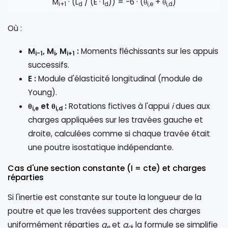
M
· (L
/ (E · I
)) = -6 · (θ
+ θ
)
i+1
d
d
i,e
i,d
Où :
M
, M
, M
:
Moments fléchissants sur les appuis
i-1
i
i+1
successifs.
E :
Module d'élasticité longitudinal (module de
Young).
θ
et θ
:
Rotations fictives à l'appui
i
dues aux
i,e
i,d
charges appliquées sur les travées gauche et
droite, calculées comme si chaque travée était
une poutre isostatique indépendante.
Cas d'une section constante (I = cte) et charges
réparties
Si l'inertie est constante sur toute la longueur de la
poutre et que les travées supportent des charges
uniformément réparties
q
et
q
, la formule se simplifie
e
d