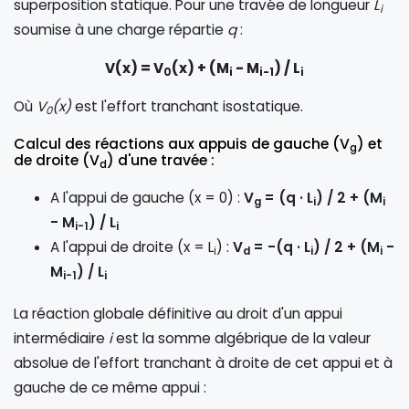
superposition statique. Pour une travée de longueur
L
i
soumise à une charge répartie
q
:
V(x) = V
(x) + (M
- M
) / L
0
i
i-1
i
Où
V
(x)
est l'effort tranchant isostatique.
0
Calcul des réactions aux appuis de gauche (V
) et
g
de droite (V
) d'une travée :
d
A l'appui de gauche (x = 0) :
V
= (q · L
) / 2 + (M
g
i
i
- M
) / L
i-1
i
A l'appui de droite (x = L
) :
V
= -(q · L
) / 2 + (M
-
i
d
i
i
M
) / L
i-1
i
La réaction globale définitive au droit d'un appui
intermédiaire
i
est la somme algébrique de la valeur
absolue de l'effort tranchant à droite de cet appui et à
gauche de ce même appui :