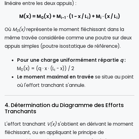
linéaire entre les deux appuis) :
M(x) = M
(x) + M
· (1 - x / L
) + M
· (x / L
)
0
i-1
i
i
i
Où
M
(x)
représente le moment fléchissant dans la
0
même travée considérée comme une poutre sur deux
appuis simples (poutre isostatique de référence).
Pour une charge uniformément répartie
q
:
M
(x) = (q · x · (L
- x)) / 2
0
i
Le moment maximal en travée
se situe au point
où l'effort tranchant s'annule.
4. Détermination du Diagramme des Efforts
Tranchants
L'effort tranchant
V(x)
s'obtient en dérivant le moment
fléchissant, ou en appliquant le principe de